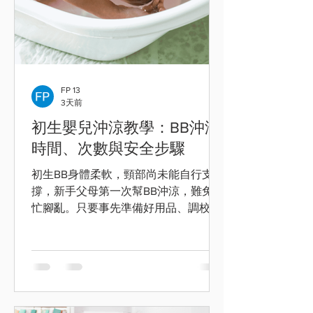
FP 13
3天前
初生嬰兒沖涼教學：BB沖涼
時間、次數與安全步驟
初生BB身體柔軟，頸部尚未能自行支
撐，新手父母第一次幫BB沖涼，難免手
忙腳亂。只要事先準備好用品、調校合
適水溫，並掌握正確承托方法，嬰兒沖
涼並沒有想像中困難。本文整理初生嬰
兒沖涼次數、時間及安全步驟，幫助父
母安心完成每日護理。 初生嬰兒何時可
以沖涼？ 世界衞生組織建議，BB出生
後首次洗澡應延遲至少24小時，以減少