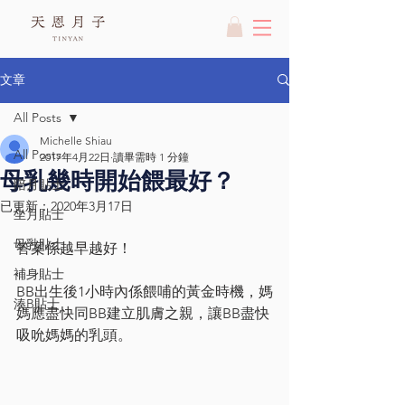
文章
All Posts
Michelle Shiau
All Posts
2017年4月22日
讀畢需時 1 分鐘
母乳幾時開始餵最好？
陪月貼士
已更新：
2020年3月17日
坐月貼士
母乳貼士
答案係越早越好！
補身貼士
BB出生後1小時內係餵哺的黃金時機，媽
湊B貼士
媽應盡快同BB建立肌膚之親，讓BB盡快
吸吮媽媽的乳頭。