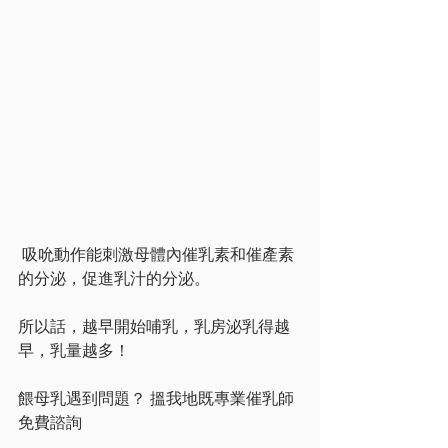
 吸吮動作能刺激母體內催乳素和催產素
的分泌，促進乳汁的分泌。
所以話，越早開始哺乳，乳房泌乳得越
早，乳量越多！
餵母乳遇到問題？ 搵我地既專業催乳師
免費諮詢