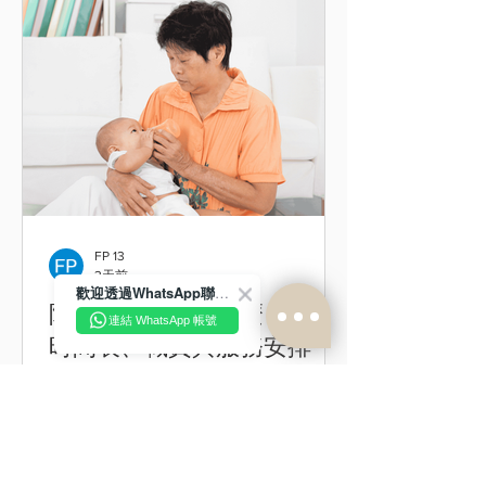
體溫下降，並讓媽媽與BB有更多時間進
行肌膚接觸及開始餵哺。回家後可按出
生醫院的指示安排沖涼。 臍帶未脫落前
要注意甚麼？ 臍帶未脫落前，可先以抹
身或淺水浴方式清潔，避免臍帶長時間
浸水。沖涼後應將臍帶及周圍皮膚輕輕
抹乾，保持清潔乾爽。如有紅腫、臭味
或異常分泌物，應帶BB求醫。 BB沖涼
前應先觀察精神及身體狀態 為BB洗澡
前，應先檢查寶寶的精神狀態。如果BB
FP 13
3天前
正在發燒、身體不適、接種疫苗後精神
歡迎透過WhatsApp聯絡我們！
欠佳，或者皮膚出現嚴重破損，建議暫
陪月工作流程是什麼？工作
連結 WhatsApp 帳號
時改用溫水扭乾毛巾抹身代替盆浴。 初
時間表、職責與服務安排
生嬰兒沖涼時間與次數怎樣安排？ 一般
來說，建議初生嬰兒可以每天沖涼一
陪月員的職責繁多，一天的時間應怎麼
次，特別是在夏天比較容易出汗的時
分配？8小時和24小時兩者又有什麼分
候，當然，如在冬天或特別情況下，隔
別呢？本文整理陪月員工作範圍及職
天沖涼也可滿足基本清潔需要，在不沖
責、8小時與24小時陪月工作時間表，