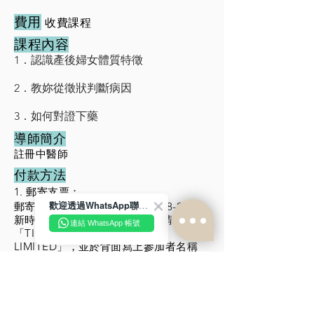
​費用
收費課程
課程內容
1．認識產後婦女體質特徵
2．教妳從徵狀判斷病因
3．如何對證下藥
導師簡介
註冊中醫師
付款方法
1. 郵寄支票：
歡迎透過WhatsApp聯絡我們！
郵寄劃線支票至「北角英皇道278-288號
新時代中心195室」，支票抬頭請寫上
連結 WhatsApp 帳號
「TIN YAN HONG KONG
LIMITED」，並於背面寫上參加者名稱
2. 銀行入數/ ATM轉帳：
將費用轉入戶口，中國銀行
012-737-0-
012192-6
「TIN YAN HONG KONG
LIMITED」，將收據連參加者名稱