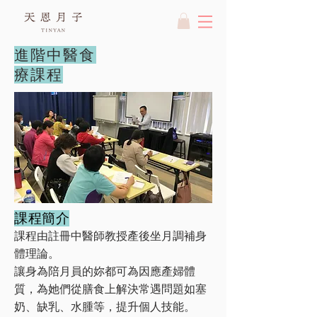
進階中醫食
療課程
課程簡介
課程由註冊中醫師教授產後坐月調補身
體理論。
讓身為陪月員的妳都可為因應產婦體
質，為她們從膳食上解決
常遇問題如塞
奶、缺乳、水腫等，提升個人技能。