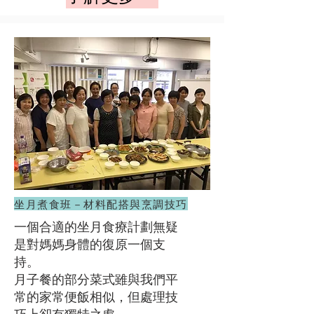
坐月煮食班－材料配搭與烹調技巧
一個合適的坐月食療計劃無疑
是對媽媽身體的復原一個支
持。
月子餐的部分菜式雖與我們平
常的家常便飯相似，但處理技