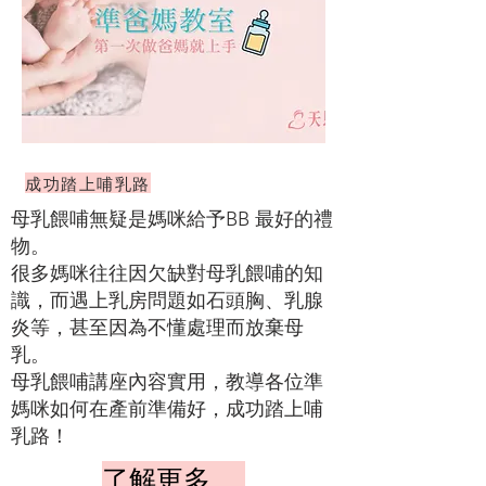
成功踏上哺乳路
母乳餵哺無疑是媽咪給予BB 最好的禮
物。
很多媽咪往往因欠缺對母乳餵哺的知
識，而遇上乳房問題如石頭胸、乳腺
炎等，甚至因為不懂處理而放棄母
乳。
母乳餵哺講座內容實用，教導各位準
媽咪如何在產前準備好，成功踏上哺
乳路！
了解更多