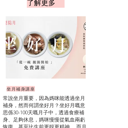
了解更多
坐月補身講座
常說坐月重要，因為媽咪能透過坐月
補身，然而何謂坐好月？坐好月嘅意
思係30-100天嘅月子中，透過食療補
身、足夠休息，媽咪慢慢從氣血兩虧
恢復，甚至比生前更靚更精神。 而月