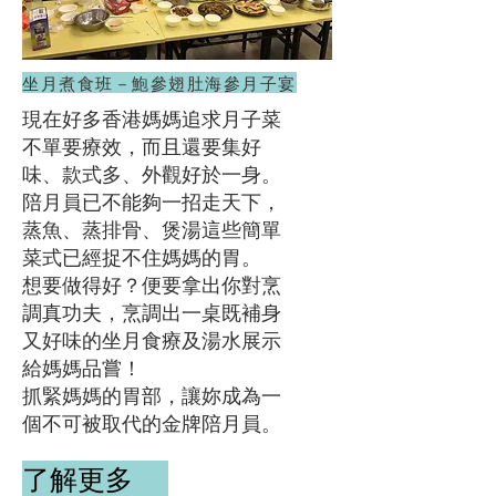
坐月煮食班－鮑參翅肚海參月子宴
現在好多香港媽媽追求月子菜
不單要療效，而且還要集好
味、款式多、外觀好於一身。
陪月員已不能夠一招走天下，
蒸魚、蒸排骨、煲湯這些簡單
菜式已經捉不住媽媽的胃。
想要做得好？便要拿出你對烹
調真功夫，烹調出一桌既補身
又好味的坐月食療及湯水展示
給媽媽品嘗！
抓緊媽媽的胃部，讓妳成為一
個不可被取代的金牌陪月員。
了解更多