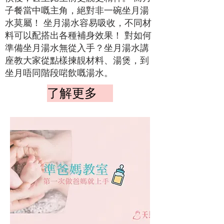
子餐當中嘅主角，絕對非一碗坐月湯
水莫屬！ 坐月湯水容易吸收，不同材
料可以配搭出各種補身效果！ 對如何
準備坐月湯水無從入手？坐月湯水講
座教大家從點樣揀靚材料、湯煲，到
坐月唔同階段啱飲嘅湯水。
了解更多