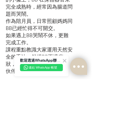
完全成熟時，經常因為腸道問
題而哭鬧。
作為陪月員，日常照顧媽媽同
BB已經忙得不可開交。
如果遇上BB哭鬧不休，更難
完成工作。
課程重點教識大家運用天然安
全的手法，舒緩BB不適症
歡迎透過WhatsApp聯絡我們！
狀，讓妳同BB成為最佳工作
連結 WhatsApp 帳號
伙伴！
了解更多