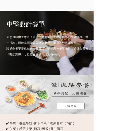
中醫設計餐單
天恩月膳由天恩月子註冊中醫師團隊主理，出餐前先為媽媽一對
一視診，即時掌握體質與恢復狀況，量身設計專屬餐單。
珍膳套餐更提供每週中醫覆診，動態調整餐單內容，確保每餐都
「對症調理」，從飲食細心守護您每一步。
科學調配 ‧ 元氣滋養
了解更多
✔️ 早餐：養生早點
或
下午茶：養顏糖水（2選1）
✔️ 午餐：精選主菜+時蔬+米飯+養生湯品