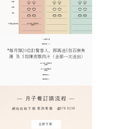
蔬菜
米飯
​湯水
不試餐直接訂購
送28天個人化調理代茶
+保溫杯
一次性支付
即時再減$1,000
*每月頭20位訂餐客人，即再送5包石崇魚
湯 及 5包陳皮燉肉汁 (全部一次送出)
送14天個人化調理代茶
+保溫杯
送14天術後調理代茶
+保溫杯
即時再減$500
即時再減$500
— 月子餐訂購流程 —
｜
查詢客服
2578 9238
網站自助下單
立即下單