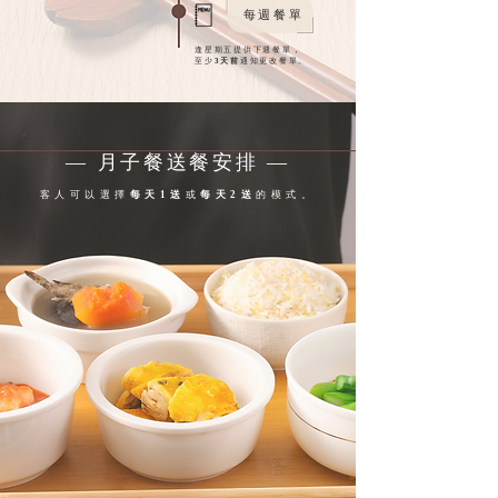
每週餐單
逢星期五提供下週餐單，
至少
3天前
通知更改餐單。
— 月子餐送餐安排 —
客人可以選擇
每天1送
或
每天2送
的模式。