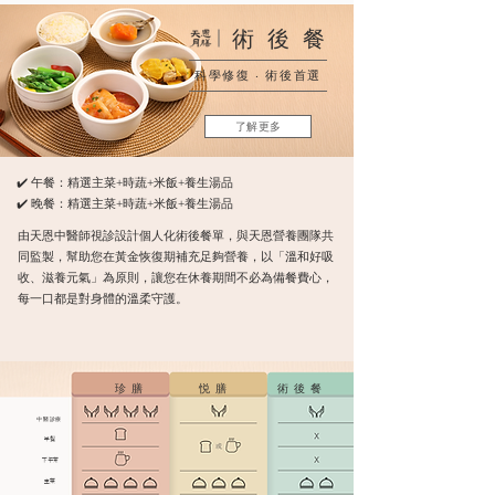
術後餐
科學修復 ‧ 術後首選
了解更多
✔️ 午餐：精選主菜+時蔬+米飯+養生湯品
✔️ 晚餐：精選主菜+時蔬+米飯+養生湯品
由天恩中醫師視診設計個人化術後餐單，與天恩營養團隊共
同監製，幫助您在黃金恢復期補充足夠營養，以「溫和好吸
收、滋養元氣」為原則，讓您在休養期間不必為備餐費心，
每一口都是對身體的溫柔守護。
珍膳
悦膳
術後餐
中醫診療
​早餐
下午茶
主菜