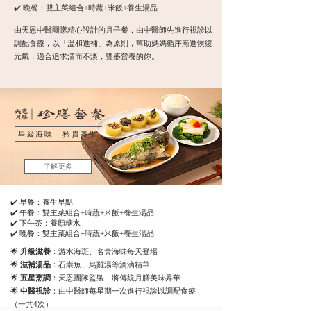
✔️ 晚餐：雙主菜組合+時蔬+米飯+養生湯品
由天恩中醫團隊精心設計的月子餐，由中醫師先進行視診以
調配食療，以「溫和進補」為原則，幫助媽媽循序漸進恢復
元氣，適合追求清而不淡，豐盛營養的妳。
星級海味 ‧ 矜貴養生
了解更多
✔️ 早餐：養生早點
✔️ 午餐：雙主菜組合+時蔬+米飯+養生湯品
✔️ 下午茶：養顏糖水
✔️ 晚餐：雙主菜組合+時蔬+米飯+養生湯品
🌟
升級滋養
：游水海斑、名貴海味每天登場
🌟
滋補湯品
：石崇魚、烏雞湯等滴滴精華
🌟
五星烹調
：天恩團隊監製，將傳統月膳美味昇華
🌟
中醫視診
：由中醫師每星期一次進行視診以調配食療
（一共4次）