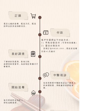
訂購
選定心儀的套餐、配送方式、配送
頻率以及其他加購項目。
付款
客戶可選擇以下付款方式：
1）早鳥全額支付
（可享特別優惠）
2）靈活分期支付
首期訂金HK$8,000，尾款於送餐
日前45天繳付
​喜好調查
了解妳的預產期、飲食口味、
身體特殊需要等，為妳制定專屬月子
餐餐單。
中醫視診
安排與專業中醫師視診以了解客人
的身體狀態，再根據喜好調配食
開始送餐
療。
每天即煮即送到府上，
彈性送餐選擇。