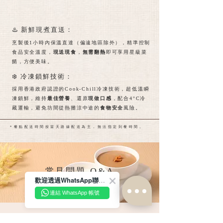
♨️ 新鮮現煮直送：
烹製後1小時內保溫直達（偏遠地區除外），精準控制
食品安全溫度，
現送現食
，
無需翻熱
即可享用星級菜
餚，方便美味。
❄️ 冷凍鎖鮮技術：
採用香港政府認證的Cook-Chill冷凍技術，超低溫瞬
凍鎖鮮，維持
最佳營養
、還原
現做口感
，配合4°C冷
藏運輸，避免坊間從熱攤涼中途的
食物安全
風險。
*餐點配送時間按當天路線配送為主，無法指定到餐時間。
常見問題 Q&A
歡迎透過WhatsApp聯絡我們！
連結 WhatsApp 帳號
請問可以試餐嗎？
