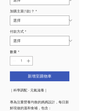
加購主菜(1款)？
*
付款方式
*
數量
*
新增至購物車
｜科學調配 ‧ 元氣滋養｜
專為注重營養均衡的媽媽設計，每日新
鮮現做的溫和食補，包含：