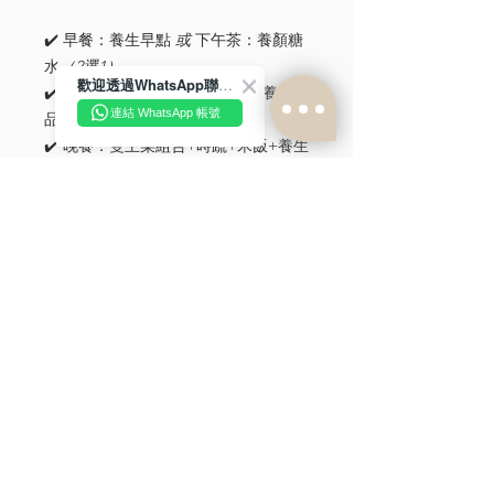
✔️ 早餐：養生早點
或
下午茶：養顏糖
水
（2選1）
歡迎透過WhatsApp聯絡我們！
✔️ 午餐：精選主菜+時蔬+米飯+養生湯
連結 WhatsApp 帳號
品
✔️ 晚餐：雙主菜組合+時蔬+米飯+養生
湯品
由天恩中醫團隊監製，以「溫和進補」
為原則，幫助媽媽循序漸進恢復元氣，
適合追求清而不淡，豐盛營養的妳。
*不試餐直接預訂送14天個人化調理代
茶+保溫杯+一次性支付減$500
*每月頭20個訂餐客人，即送5包石崇魚
湯 及 5包陳皮燉肉汁(全部一次送出)
偏遠地區配送說明