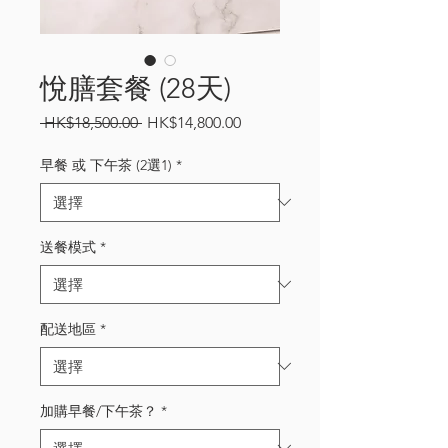
悅膳套餐 (28天)
一
促
 HK$18,500.00 
HK$14,800.00
般
銷
價
價
早餐 或 下午茶 (2選1)
*
格
格
送餐模式
*
配送地區
*
加購早餐/下午茶？
*