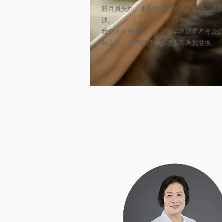
陪月員失約、水準沒如理想等，就放心交
決。
我們的服務承諾：如果因早產或遲產導致
時上工，我們保證有合適人手為您替換。