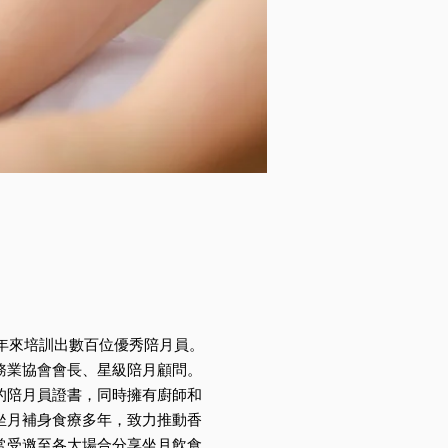
多年來培訓出數百位優秀陪月員。
務業協會
會長、星級陪月顧問。
的陪月員證書，同時擁有廚師和
坐月補身食療多年，致力推動香
常受邀至各大場合分享坐月飲食