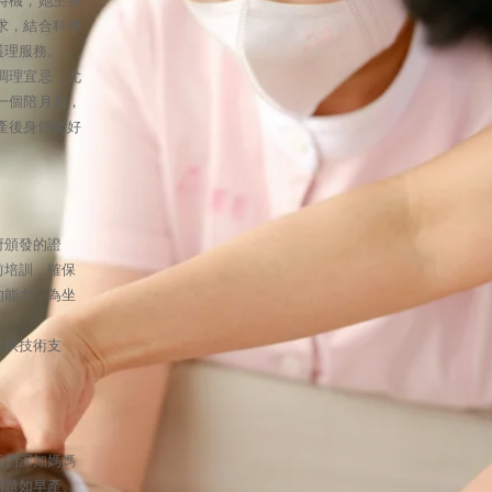
時機，她主張
求，結合科學
護理服務。
調理宜忌，尤
一個
陪月員
，
產後身體能好
府頒發的證
前培訓，確保
的能力，為坐
提供技術支
我們深知媽媽
問題如早產、