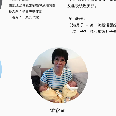
及產後護理要點。
國家認證母乳餵哺指導及催乳師
各大親子平台專欄作家
【港月子】系列作家
過往著作：
【 港月子 － 從一碗靚湯開始
【 港月子2．精心炮製月子餐
梁彩金