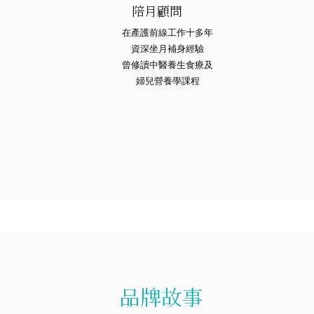
陪月顧問
在產護前線工作十多年
資深坐月補身經驗
曾修讀中醫養生食療及
婦兒營養學課程
品牌故事