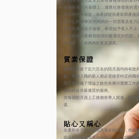
我們深知坐月是女人產後修復身體的最好
在傳統坐月的基礎上，適應社會發展的需
與傳統中醫補益，為產婦提供產前和產後
本中心的團隊深明媽媽的一切需要及坐月
其重視產後坐月食療，希望給予客人不止
而是媽媽在產褥期能得到最優質的照顧，
好復原，比做媽媽前更見漂亮。
質素保證
我們公司旗下近六百名的陪月員均持有政
書，每個入職的新人都必需接受特定的職
陪月員裝備了理論之餘也有應付實際工作
月媽媽提供最優質的服務。
而每個陪月員上工後都有專人跟進，隨時
援。
貼心又稱心
生產和坐月的過程都充滿未知之數，然而
在這時候最需要充分的休息。令人煩惱的