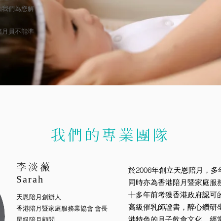
由我們為您解
陪月員不能準
我們的專業團隊
李淡薇
於2006年創立天恩陪月，
Sarah
同時亦為
香港陪月暨家庭服
十多年前考獲香港政府認可
天恩陪月創辦人
高級催乳師證書，醉心鑽研
香港陪月暨家庭服務業協會 會長
港特色的月子飲食文化，經
星級陪月顧問