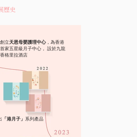
展歷史
創立
天恩母嬰護理中心
，為香港
首家五星級月子中心， 設於九龍
香格里拉酒店
出
「港月子」
系列產品