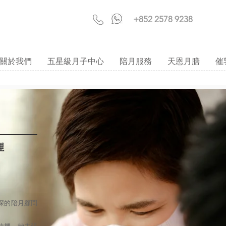
+852 2578 9238
關於我們
五星級月子中心
陪月服務
天恩月膳
催
理
資深的陪月顧問