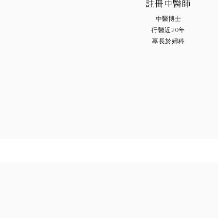
註冊中醫師
中醫博士
​行醫近20年
​專長於婦科