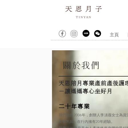
主頁
關於我們
天恩陪月專業產前產後護
－讓媽媽專心坐好月
二十年專業
我們始於2006年，創辦人李淡薇女士為
及催乳師，在行內擁有20年經驗。