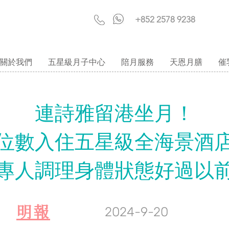
+852 2578 9238
關於我們
五星級月子中心
陪月服務
天恩月膳
催
連詩雅留港坐月！
位數入住五星級全海景酒
專人調理身體狀態好過以
​明報
2024-9-20