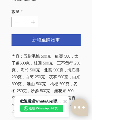
格
數量
*
新增至購物車
內容：五指毛桃 500克，紅棗 500，太
子參500克，桂圓 500克，王不留行 250
克， 海竹 500克，北芪 500克，海底椰
250克，白芍 250克，茯苓 500克，白朮
500克， 淮山 500克，枸杞 500克，麥
冬 250克，沙參 500克，無花果 500
克，芡實 500克， 蓮子 500克，南杏
歡迎透過WhatsApp聯絡我們！
500克，黨參 500克，南棗 500克，陳皮
連結 WhatsApp 帳號
250克
*
中藥材產品均從『天恩陪月集團（國