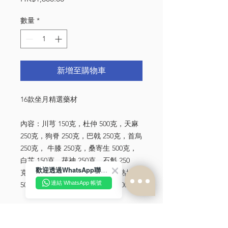
格
數量
*
新增至購物車
16款坐月精選藥材
內容：川芎 150克，杜仲 500克，天麻
250克，狗脊 250克，巴戟 250克，首烏
250克， 牛膝 250克，桑寄生 500克，
白芷 150克，茯神 250克，石斛 250
歡迎透過WhatsApp聯絡我們！
克，黃精 250克， 當歸 250克，熟地
連結 WhatsApp 帳號
500克，肉蓯茸 250克，桑椹子 500克
*
中藥材產品均從『天恩陪月集團（國
際）有限公司』出貨