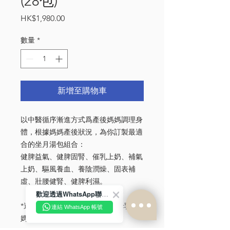
(28包)
價
HK$1,980.00
格
數量
*
新增至購物車
以中醫循序漸進方式爲產後媽媽調理身
體，根據媽媽產後狀況，為你訂製最適
合的坐月湯包組合：
健脾益氣、健脾固腎、催乳上奶、補氣
上奶、驅風養血、養陰潤燥、固表補
虛、壯腰健腎、健脾利濕。
歡迎透過WhatsApp聯絡我們！
*適合所有產後媽媽飲用（包括母乳媽
連結 WhatsApp 帳號
媽）