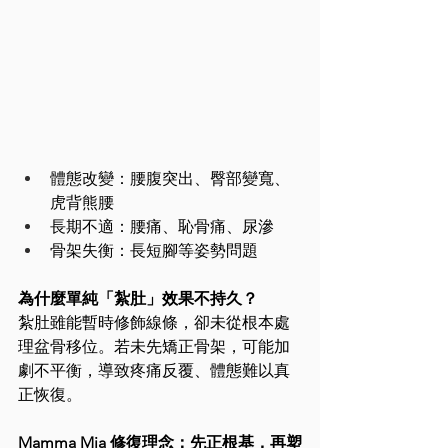
體態改變：腰腹突出、臀部變寬、
虎背熊腰
長期不適：腰痛、恥骨痛、尿滲
骨架失衡：長短腳等姿勢問題
為什麼單純「紮肚」效果不持久？
紮肚雖能暫時修飾線條，卻未從根本處
理盆骨移位。若未先矯正骨架，可能加
劇不平衡，導致疼痛反覆、體態難以真
正恢復。
Mamma Mia 修復理念：先正根基，再塑