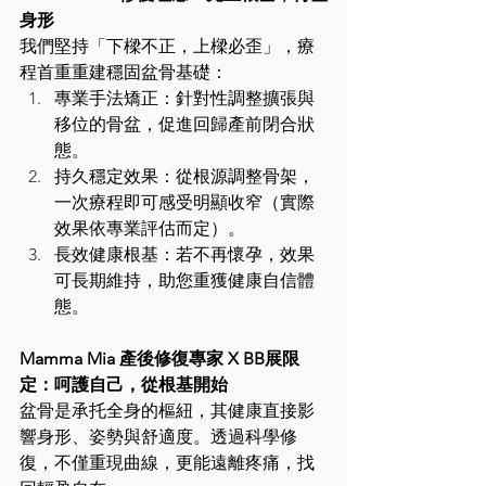
身形
我們堅持「下樑不正，上樑必歪」，療
程首重重建穩固盆骨基礎：
專業手法矯正：針對性調整擴張與
移位的骨盆，促進回歸產前閉合狀
態。
持久穩定效果：從根源調整骨架，
一次療程即可感受明顯收窄（實際
效果依專業評估而定）。
長效健康根基：若不再懷孕，效果
可長期維持，助您重獲健康自信體
態。
Mamma Mia 產後修復專家 X BB展限
定：呵護自己，從根基開始
盆骨是承托全身的樞紐，其健康直接影
響身形、姿勢與舒適度。透過科學修
復，不僅重現曲線，更能遠離疼痛，找