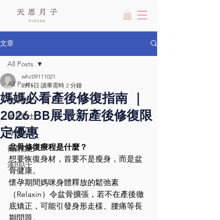
文章
All Posts
whc09111021
All Posts
2月5日
讀畢需時 2 分鐘
媽媽必看產後修復指南 ｜
陪月貼士
2026 BB展最新產後修復限
坐月貼士
定優惠
母乳貼士
盆骨修復療程是什麼？
補身貼士
想要恢復身材，首要不是瘦身，而是盆
湊B貼士
骨健康。
懷孕期間媽咪身體釋放的鬆弛素
（Relaxin）令盆骨擴張，若不在產後徹
底矯正，可能引發身形走樣、腰痛等長
期問題。