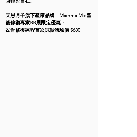
回輕盈自在。
天恩月子旗下產康品牌｜Mamma Mia產
後修復專家BB展限定優惠：
盆骨修復療程首次試做體驗價 $680