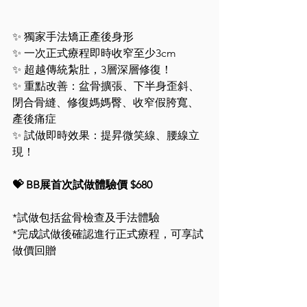
✨ 獨家手法矯正產後身形
✨ 一次正式療程即時收窄至少3cm
✨ 超越傳統紮肚，3層深層修復！
✨ 重點改善：盆骨擴張、下半身歪斜、
閉合骨縫、修復媽媽臀、收窄假胯寬、
產後痛症
✨ 試做即時效果：提昇微笑線、腰線立
現！
💝 BB展首次試做體驗價 $680
*試做包括盆骨檢查及手法體驗
*完成試做後確認進行正式療程，可享試
做價回贈