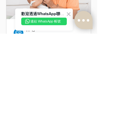
浸水。沖涼後應將臍帶及周圍皮膚輕輕
抹乾，保持清潔乾爽。如有紅腫、臭味
歡迎透過WhatsApp聯絡我們！
或異常分泌物，應帶BB求醫。 BB沖涼
連結 WhatsApp 帳號
前應先觀察精神及身體狀態 為BB洗澡
前，應先檢查寶寶的精神狀態。如果BB
FP 13
4天前
正在發燒、身體不適、接種疫苗後精神
欠佳，或者皮膚出現嚴重破損，建議暫
陪月工作流程是什麼？工作
時改用溫水扭乾毛巾抹身代替盆浴。 初
時間表、職責與服務安排
生嬰兒沖涼時間與次數怎樣安排？ 一般
來說，建議初生嬰兒可以每天沖涼一
陪月員的職責繁多，一天的時間應怎麼
次，特別是在夏天比較容易出汗的時
分配？8小時和24小時兩者又有什麼分
候，當然，如在冬天或特別情況下，隔
別呢？本文整理陪月員工作範圍及職
天沖涼也可滿足基本清潔需要，在不沖
責、8小時與24小時陪月工作時間表，
涼的日子可清潔面部、
幫助準父母提早安排坐月生活。 陪月工
作是什麼？ 陪月員是在媽媽產後坐月期
間，協助照顧媽媽及初生BB的專業人
員。工作包括準備坐月膳食、協助餵
哺、照顧BB及指導基本育嬰技巧，讓媽
媽有更多時間休息和調養，同時確保初