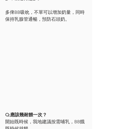
多俾BB吸吮，不單可以增加奶量，同時
保持乳腺管通暢，預防石頭奶。
Q:應該幾耐餵一次？
開始既時候，我地建議按需哺乳，BB餓
既時候就餵。