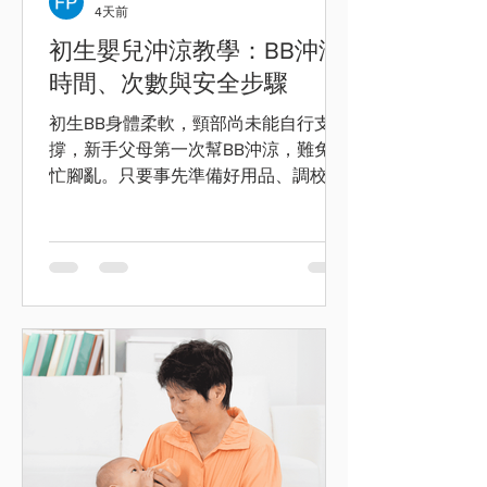
4天前
初生嬰兒沖涼教學：BB沖涼
時間、次數與安全步驟
初生BB身體柔軟，頸部尚未能自行支
撐，新手父母第一次幫BB沖涼，難免手
忙腳亂。只要事先準備好用品、調校合
適水溫，並掌握正確承托方法，嬰兒沖
涼並沒有想像中困難。本文整理初生嬰
兒沖涼次數、時間及安全步驟，幫助父
母安心完成每日護理。 初生嬰兒何時可
以沖涼？ 世界衞生組織建議，BB出生
後首次洗澡應延遲至少24小時，以減少
體溫下降，並讓媽媽與BB有更多時間進
行肌膚接觸及開始餵哺。回家後可按出
生醫院的指示安排沖涼。 臍帶未脫落前
要注意甚麼？ 臍帶未脫落前，可先以抹
身或淺水浴方式清潔，避免臍帶長時間