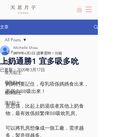
文章
All Posts
Michelle Shiau
All Posts
2017年6月5日
讀畢需時 1 分鐘
上奶通勝1 宜多吸多吮
陪月貼士
已更新：
2020年3月17日
坐月貼士
母乳貼士
媽媽們要記住，母乳唔係媽媽食出來，
而係由BB吸出來！
補身貼士
湊B貼士
意思係，比起上奶湯或者其他上奶食
物，最有效係頻繁俾BB吸吮乳房。
可以將乳房想像成一個工廠，需求越
多，製造得越多。