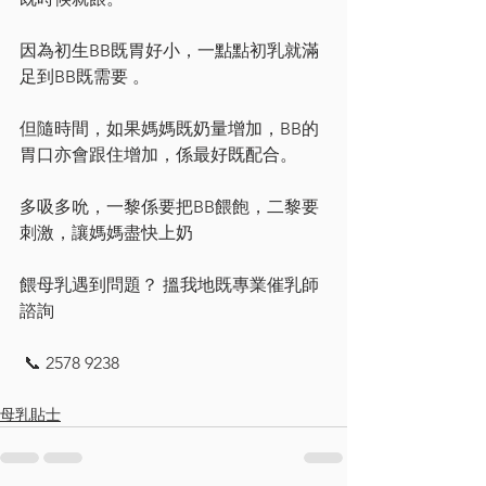
因為初生BB既胃好小，一點點初乳就滿
足到BB既需要 。
但隨時間，如果媽媽既奶量增加，BB的
胃口亦會跟住增加，係最好既配合。
多吸多吮，一黎係要把BB餵飽，二黎要
刺激，讓媽媽盡快上奶
餵母乳遇到問題？ 搵我地既專業催乳師
諮詢
 📞 2578 9238
母乳貼士