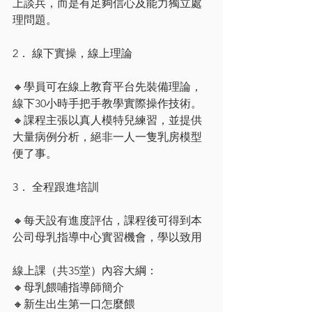
上談兵，而是有足夠信心及能力獨立處
理問題。
2． 線下實操，線上理論
🔸學員可在線上教育平台先裝備理論，
線下30小時手把手教學實際操作技術。
🔸課程主張以真人模特兒練習，並提供
大量病例分析，絕非一人一隻乳房模型
便了事。
3． 全程跟進培訓
🔸每天設有進度評估，課程後可得到本
公司母乳指導中心實習機會，學以致用
線上課（共35堂）內容大綱：
🔸母乳餵哺指導師簡介
🔸新生出生第一口怎麼餵