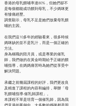
香港的母乳餵哺率達80%，但她們卻不
是每個都能成功餵到母乳，不少媽咪更
有慘痛經歷。
調查顯示，母乳不足是她們放棄母乳餵
哺的主因。
在我們這10多年的經驗看來，很多時候
媽咪缺的並不是乳汁，而是一個正確的
方法。
身為稱職的陪月員，或是專業的催乳
師，我們做的在黃金時期給予正確的餵
哺指導，在媽媽痛苦時為她們從享受中
解決問題。
承繼之前幾屆課程的好評，我們更改良
及精進了課程的內容和編排，舉辦「母
乳餵哺指導‧催乳師課程」。
本課程不單是培育一個催乳師，因為我
們見過的案例中，大多數的媽咪都是因