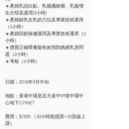
🔸產婦乳頭白點、乳腺纖維瘤、乳腺增
生分辯及護理(3小時)
🔸產婦缺乳生乳的穴位及專業技術運用
（5小時）
🔸產婦回奶保健護理及專業技術運用（2
小時）
🔸寶寶正確喂養能有效預防媽媽乳房問
題（2小時）
🔸考核（2小時）
日期：2018年9月中旬
地點：香港中環皇后大道中99號中環中
心地下CONET
費用：$7200 （30小時面授課+35堂線上
課）