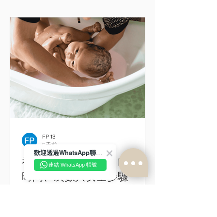
FP 13
5天前
歡迎透過WhatsApp聯絡我們！
初生嬰兒沖涼教學：BB沖涼
連結 WhatsApp 帳號
時間、次數與安全步驟
初生BB身體柔軟，頸部尚未能自行支
撐，新手父母第一次幫BB沖涼，難免手