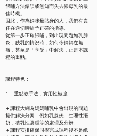
餵哺方法錯誤或無知而失去餵母乳的最
佳時機。
因此，作為媽咪最貼身的人，我們有責
任在適切時給予正確的指導。
從第一步正確餵哺，到出現問題如乳腺
炎，缺乳的情況時，如何令媽媽在無
痛，甚至是「享受」中解決，正是本課
程的重點。
課程特色：
1． 重點教手法，實用性極強
🔸課程大綱為媽媽哺乳中會出現的問題
提供解決分案，例如乳腺炎、生理性漲
奶，積乳性囊腫等的處理及分辨。
🔸課程安排確保同學完成課程後不是紙