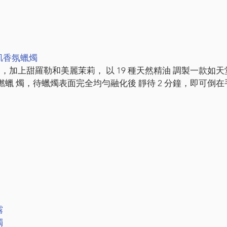
肌香氛蠟燭
，加上甜羅勒和美麗茉莉， 以 19 種天然精油 調製一款如
點燃蠟 燭，待蠟燭表面完全均勻融化後 靜待 2 分鐘，即可倒
霧
燭