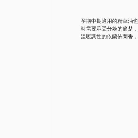
孕期中期適用的精華油
時需要承受分娩的痛楚
溫暖調性的依蘭依蘭香