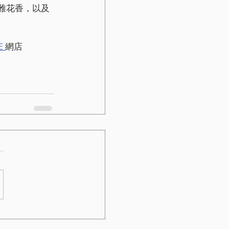
雅花香，以及
E 
網店