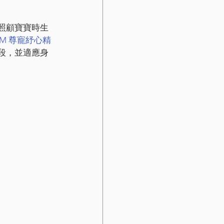
照顧寶寶時生
OM 尊寵紓心精
段，並適應身