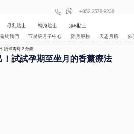
+852 2578 9238
母乳貼士
補身貼士
湊B貼士
關於我們
五星級月子中心
陪月服務
天恩月膳
催
日
讀畢需時 2 分鐘
己！試試孕期至坐月的香薰療法