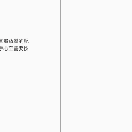
天堂般放鬆的配
在手心至需要按