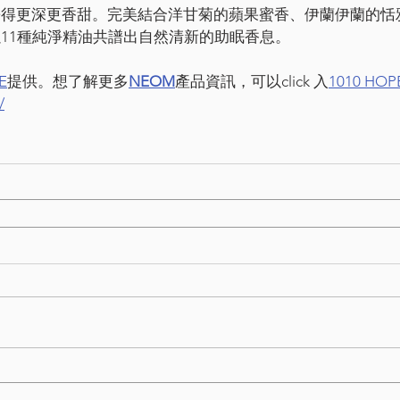
睡得更深更香甜。完美結合洋甘菊的蘋果蜜香、伊蘭伊蘭的恬
11種純淨精油共譜出自然清新的助眠香息。
E
提供。想了解更多
NEOM
產品資訊，可以click 入
1010 HOP
/