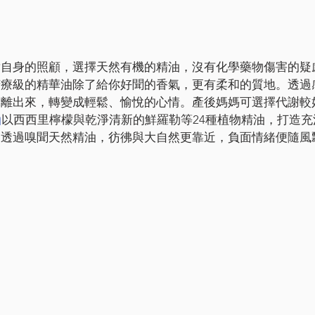
對自身的照顧，選擇天然有機的精油，沒有化學藥物傷害的疑
芳療級的精華油除了給你好聞的香氣，更有柔和的質地。透過
脫離出來，轉變成輕鬆、愉悅的心情。產後媽媽可選擇代謝較
油
以西西里檸檬與乾淨清新的鮮羅勒等24種植物精油，打造充
。透過嗅聞天然精油，彷彿與大自然更靠近，負面情緒便隨風