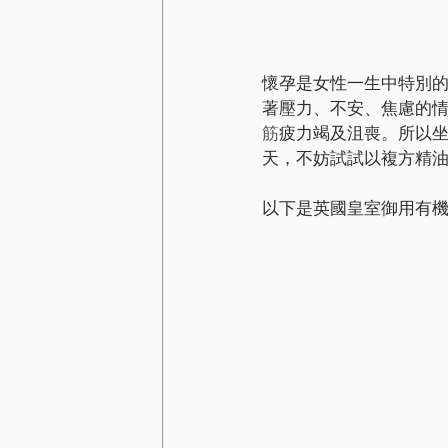
懷孕是女性一生中特別
著壓力、不安、焦慮的情
筋
疲力竭及沮喪。所以
天，不妨試試以複方精
以下是英國皇室御用有機