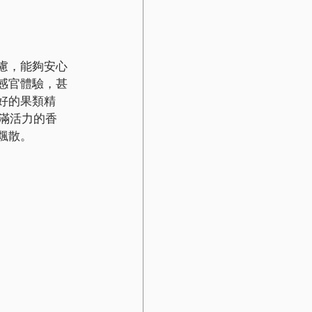
慮，能夠安心
感官體驗，甚
好的果類精
滿活力的香
飄散。