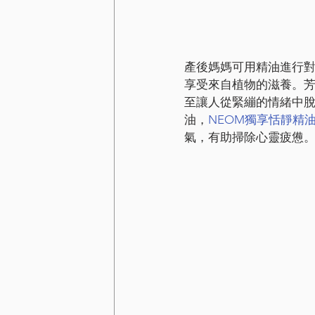
產後媽媽可用精油進行
享受來自植物的滋養。
至讓人從緊繃的情緒中
油，
NEOM獨享恬靜精
氣，有助掃除心靈疲憊