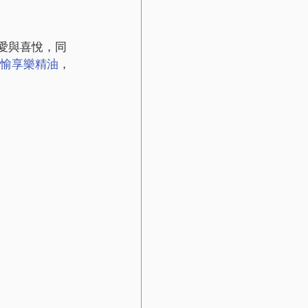
愛與喜悅，同
歡愉享樂精油
，