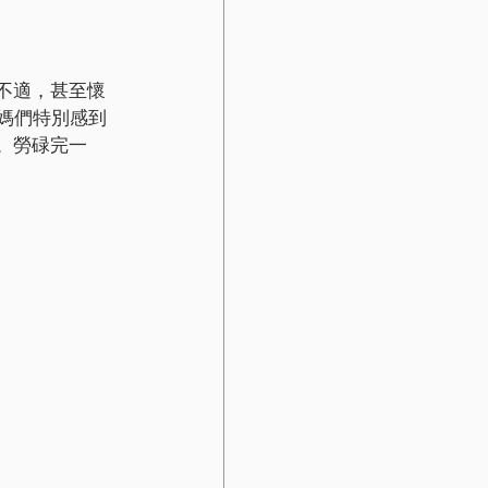
不適，甚至懷
媽們特別感到
。勞碌完一