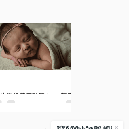
生嬰兒黃疸點算？BB 黃疸
原因、症狀與退黃護理
歡迎透過WhatsApp聯絡我們！