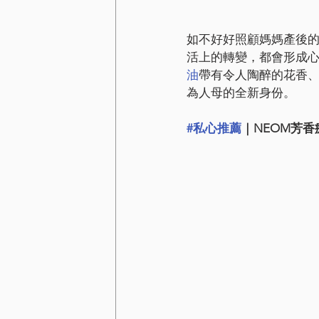
如不好好照顧媽媽產後
活上的轉變，都會形成
油
帶有令人陶醉的花香
為人母的全新身份。
#私心推薦
｜NEOM芳香