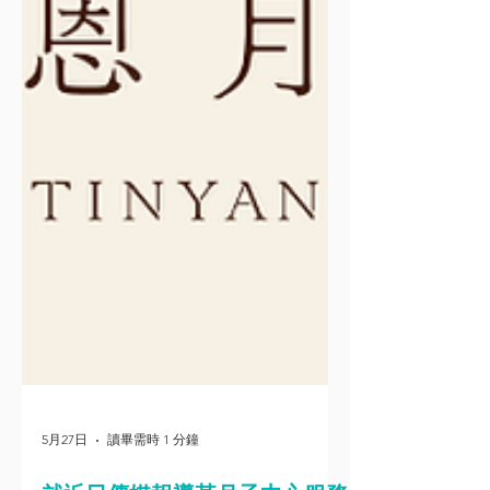
5月27日
讀畢需時 1 分鐘